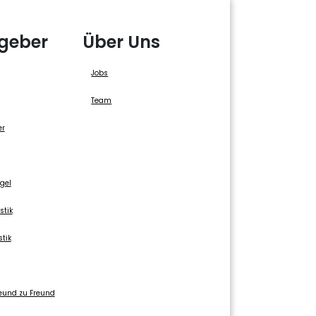
geber
Über Uns
Jobs
Team
er
gel
stik
stik
eund zu Freund