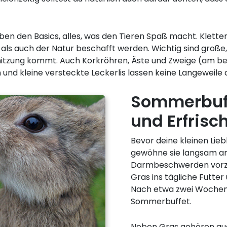
neben den Basics, alles, was den Tieren Spaß macht. Klett
ls auch der Natur beschafft werden. Wichtig sind große,
rhitzung kommt. Auch Korkröhren, Äste und Zweige (am b
und kleine versteckte Leckerlis lassen keine Langeweil
Sommerbuff
und Erfris
Bevor deine kleinen Lieb
gewöhne sie langsam an
Darmbeschwerden vorzub
Gras ins tägliche Futte
Nach etwa zwei Wochen 
Sommerbuffet.
Neben Gras gehören auc