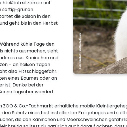
ließlich sitzen sie auf
m saftig-grünen
artet die Saison in den
und geht bis in den Herbst
. Während kühle Tage den
ls nichts ausmachen, sieht
deres aus. Kaninchen und
zen – an heißen Tagen
oht also Hitzschlaggefahr.
ten eines Baumes oder an
er ist. Denke bei der
 Sonne tagsüber wandert.
em ZOO & Co.-Fachmarkt erhältliche mobile Kleintiergeheg
t den Schutz eines fest installierten Freigeheges und sol
sucher, die den Kaninchen und Meerschweinchen gefährli
Gleichzeitig solltest du natürlich auch darauf achten, das