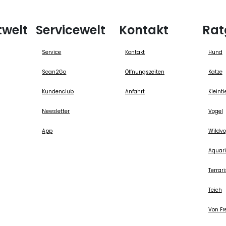
twelt
Servicewelt
Kontakt
Rat
Service
Kontakt
Hund
Scan2Go
Öffnungszeiten
Katze
Kundenclub
Anfahrt
Kleinti
Newsletter
Vogel
App
Wildvo
Aquari
Terrari
Teich
Von Fr