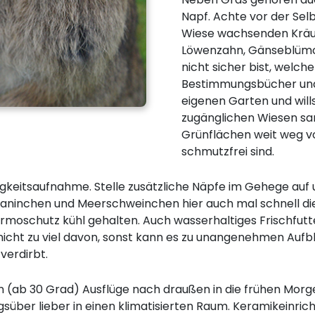
Napf. Achte vor der Selb
Wiese wachsenden Kräuter
Löwenzahn, Gänseblümch
nicht sicher bist, welche
Bestimmungsbücher und 
eigenen Garten und wills
zugänglichen Wiesen sa
Grünflächen weit weg v
schmutzfrei sind.
ssigkeitsaufnahme. Stelle zusätzliche Näpfe im Gehege a
ss Kaninchen und Meerschweinchen hier auch mal schnell d
moschutz kühl gehalten. Auch wasserhaltiges Frischfutt
r nicht zu viel davon, sonst kann es zu unangenehmen Au
verdirbt.
 (ab 30 Grad) Ausflüge nach draußen in die frühen Morg
süber lieber in einen klimatisierten Raum. Keramikeinrich