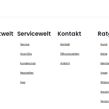
twelt
Servicewelt
Kontakt
Rat
Service
Kontakt
Hund
Scan2Go
Öffnungszeiten
Katze
Kundenclub
Anfahrt
Kleinti
Newsletter
Vogel
App
Wildvo
Aquari
Terrari