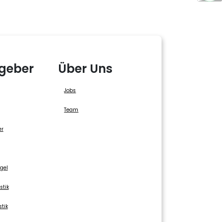
geber
Über Uns
Jobs
Team
er
gel
stik
stik