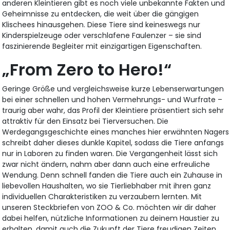
anderen Kleintieren gibt es noch viele unbekannte Fakten und
Geheimnisse zu entdecken, die weit über die gängigen
Klischees hinausgehen. Diese Tiere sind keineswegs nur
Kinderspielzeuge oder verschlafene Faulenzer – sie sind
faszinierende Begleiter mit einzigartigen Eigenschaften.
„From Zero to Hero!“
Geringe Größe und vergleichsweise kurze Lebenserwartungen
bei einer schnellen und hohen Vermehrungs- und Wurfrate –
traurig aber wahr, das Profil der Kleintiere präsentiert sich sehr
attraktiv für den Einsatz bei Tierversuchen. Die
Werdegangsgeschichte eines manches hier erwähnten Nagers
schreibt daher dieses dunkle Kapitel, sodass die Tiere anfangs
nur in Laboren zu finden waren. Die Vergangenheit lässt sich
zwar nicht ändern, nahm aber dann auch eine erfreuliche
Wendung. Denn schnell fanden die Tiere auch ein Zuhause in
liebevollen Haushalten, wo sie Tierliebhaber mit ihren ganz
individuellen Charakteristiken zu verzaubern lernten. Mit
unseren Steckbriefen von ZOO & Co. möchten wir dir daher
dabei helfen, nützliche Informationen zu deinem Haustier zu
erhalten, damit auch die Zukunft der Tiere freudigen Zeiten